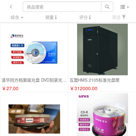
综合
销量
评分
筛选
清华同方档案级光盘 DVD刻录光盘 空白光盘 4.7G 原标光碟 不可擦写 单片盒装
互盟HMS 2105标准光盘匣
￥27.00
￥312000.00