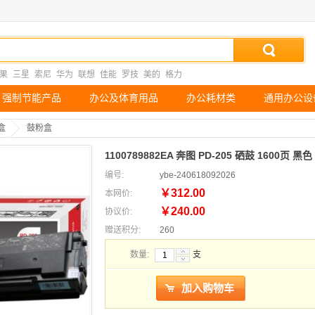
果
三星
索尼
华为
联想
佳能
罗技
美的
格力
强制节能产品
办公及体育用品
办公耗材类
通用办公设
盒
鼓粉盒
1100789882EA 奔图 PD-205 硒鼓 1600页 黑
编号:
ybe-240618092026
￥312.00
本网价:
￥240.00
协议价:
赠送积分:
260
数量:
支