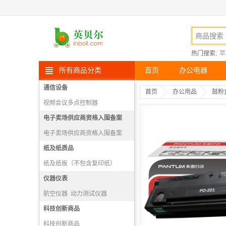
热门搜索:
苹
所有商品分类
首页
办公电器
通信设备
首页
办公用品
鼓粉
视频会议多点控制器
视频会议系统及会议室音频系统
电子卖场供应商资格入围备案
视频会议控制台
电子卖场供应商资格入围备案
视频会议会议室终端
纸及纸质品
纸及纸板（不包含复印纸）
仪器仪表
航空仪器
动力测试仪器
生物、医学样品制备设备
科技创新商品
动平衡机
科技创新商品