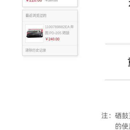
￥220.00
w/M
￥264.00
最近浏览过的
1100789882EA 奔
图 PD-205 硒鼓
￥240.00
清除历史记录