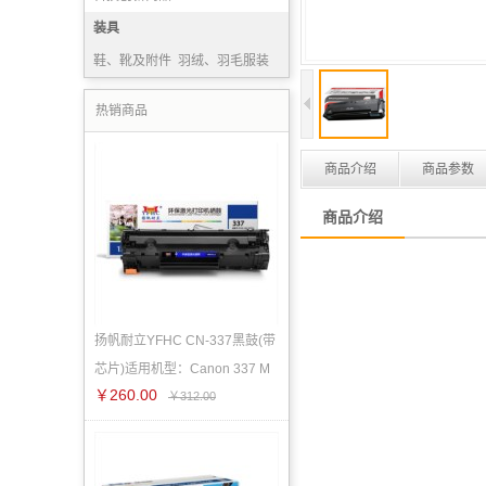
装具
鞋、靴及附件
羽绒、羽毛服装
毛巾
盥洗、厨房用织物制品
热销商品
商品介绍
商品参数
商品介绍
扬帆耐立YFHC CN-337黑鼓(带
芯片)适用机型：Canon 337 M
￥260.00
￥312.00