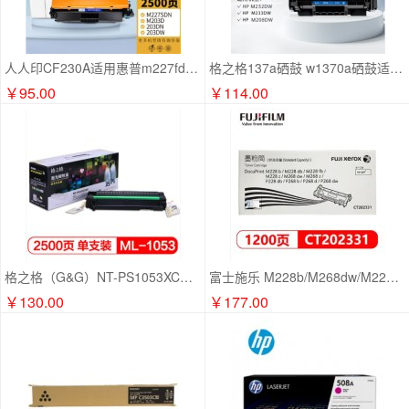
人人印CF230A适用惠普m227fdw硒鼓HP LaserJet Pro m227sdn/fdn m203d 203dn/dw/fdw打印机粉盒墨盒
格之格137a硒鼓 w1370a硒鼓适用惠普m232dw硒鼓 m233sdw m233dw m233sdn m232dwc m208dw打印机粉盒带芯片
￥95.00
￥114.00
格之格（G&G）NT-PS1053XC商用专业版黑色硒鼓适用ML-D1053L三星ML-1911/2526/2581N/SCX-4601
富士施乐 M228b/M268dw/M228db 原装墨粉盒墨粉 标准容量墨粉（1200页） CT202331
￥130.00
￥177.00