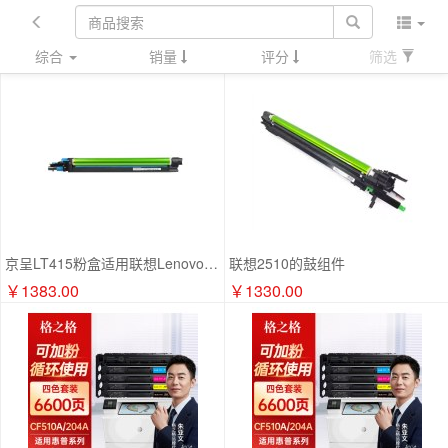
综合
销量
评分
筛选
京呈LT415粉盒适用联想Lenovo 2510复合机墨粉盒 硒鼓 墨盒A3彩色打印机 再生青色感光鼓组件套装 套鼓 含显影
联想2510的鼓组件
￥1383.00
￥1330.00