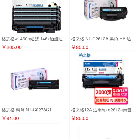
格之格w1460a硒鼓 146x硒鼓适用惠普3104fdw硒鼓 hp146a硒鼓 3004dw 3004dn 3104fdn打印机1460x大容量四支装
格之格 NT-C2612A 黑色 HP 适用惠普1010 1018 1020 M1005 1319 LBP2900 3000 单位：支
￥205.00
￥85.00
格之格 粉盒 NT-C0278CT
格之格12A 适用hp q2612a惠普1005 1020 1010 3050 1018 3015佳能303 2900打印机墨粉
￥81.00
￥85.00