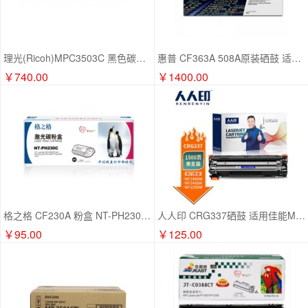
理光(Ricoh)MPC3503C 黑色碳粉盒1支装 适用MP C3003SP/C3503SP/C3004SP/C3504SP
惠普 CF363A 508A原装硒鼓 适用M553dn M577dn M576 M553N 508A品红(CF363A)约5000张
￥740.00
￥1400.00
格之格 CF230A 粉盒 NT-PH230C 黑色 带芯片适用于：惠普M203d M203dn M203dw M227fdn M277fdw
人人印 CRG337硒鼓 适用佳能MF232w mf243d mf215 mf211 246dn MF236N MF249dw 227dw LBP151dw粉盒/1500页
￥95.00
￥125.00