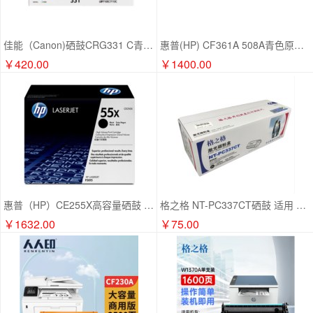
佳能（Canon)硒鼓CRG331 C青色(适用LBP7110Cw/MF8280Cw)
惠普(HP) CF361A 508A青色原装硒鼓 （适用M553dn/M577dn/552dn）
￥420.00
￥1400.00
惠普（HP）CE255X高容量硒鼓 55X 适用LaserJet P3015/521dn/521dw/525dn 约12500页
格之格 NT-PC337CT硒鼓 适用 佳能CC337CCanon Image Class MF249dw/iC MF246dn/iC MF236n/iC MF243d打印机
￥1632.00
￥75.00