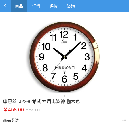
商品
详情
评价
咨询
康巴丝TJ2260考试 专用电波钟 咖木色
￥458.00
￥549.60
商品参数