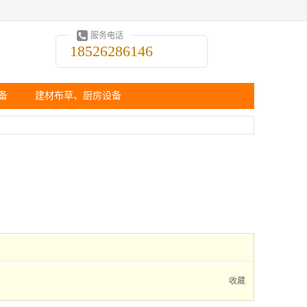
服务电话
18526286146
备
建材布草、厨房设备
收藏