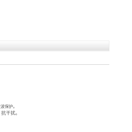
拨波保护。
，抗干扰。