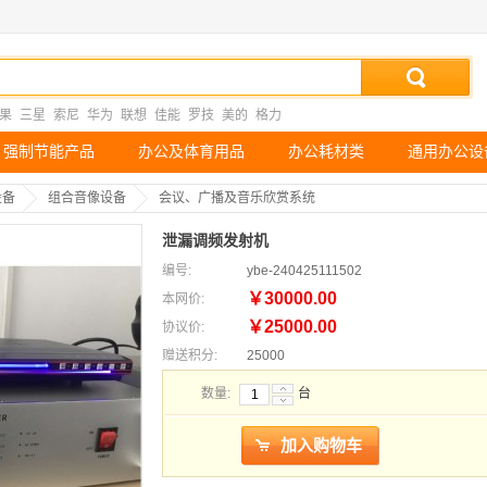
果
三星
索尼
华为
联想
佳能
罗技
美的
格力
强制节能产品
办公及体育用品
办公耗材类
通用办公设
设备
组合音像设备
会议、广播及音乐欣赏系统
泄漏调频发射机
编号:
ybe-240425111502
￥30000.00
本网价:
￥25000.00
协议价:
赠送积分:
25000
数量:
台