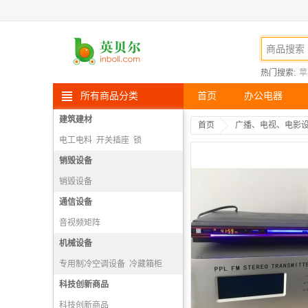
热门搜索:
苹
所有商品分类
首页
办公电器
建筑建材
首页
广播、电视、电影
电工电料
开关插座
锁
头部防护
销毁设备
销毁设备
通信设备
音视频矩阵
视频会议多点控制器
机械设备
视频会议系统及会议室音频系统
专用制冷空调设备
冷藏箱柜
视频会议会议室终端
空调机组
科技创新商品
科技创新商品