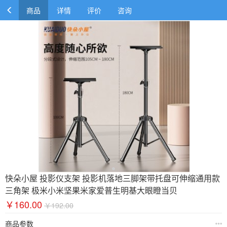
商品
详情
评价
咨询
快朵小屋 投影仪支架 投影机落地三脚架带托盘可伸缩通用款
三角架 极米小米坚果米家爱普生明基大眼瞪当贝
￥160.00
￥192.00
商品参数