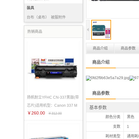
装具
台布（桌布）
被服附件
毛巾被
普通服装
热销商品
商品介绍
商品参数
商品介绍
商品参数
扬帆耐立YFHC CN-337黑鼓(带
芯片)适用机型：Canon 337 M
基本参数
￥260.00
￥312.00
颜色分类
黑色
支数
1
耗材类型
通用耗