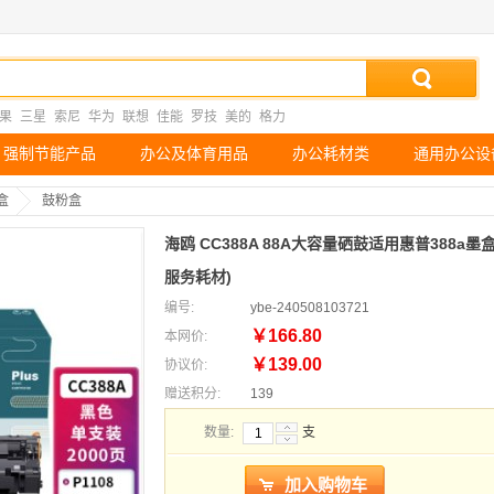
果
三星
索尼
华为
联想
佳能
罗技
美的
格力
强制节能产品
办公及体育用品
办公耗材类
通用办公设
盒
鼓粉盒
海鸥 CC388A 88A大容量硒鼓适用惠普388a墨盒P11
服务耗材)
编号:
ybe-240508103721
￥166.80
本网价:
￥139.00
协议价:
赠送积分:
139
数量:
支