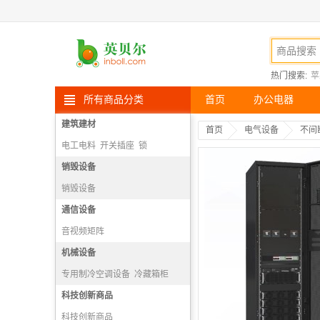
热门搜索:
苹
所有商品分类
首页
办公电器
建筑建材
首页
电气设备
不间
电工电料
开关插座
锁
头部防护
销毁设备
销毁设备
通信设备
音视频矩阵
视频会议多点控制器
机械设备
视频会议系统及会议室音频系统
专用制冷空调设备
冷藏箱柜
视频会议会议室终端
空调机组
科技创新商品
科技创新商品