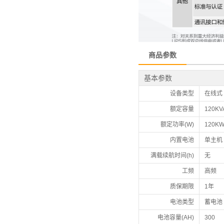
商品参数
基本参数
设备类型
在线式
额定容量
120KV
额定功率(W)
120K
内置电池
单主机
满载续航时间(h)
无
工频
高频
质保期限
1年
电池类型
蓄电池
电池容量(AH)
300