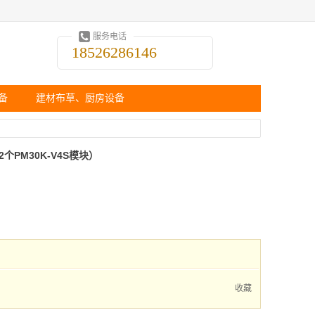
服务电话
18526286146
备
建材布草、厨房设备
含2个PM30K-V4S模块）
收藏