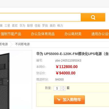
果
三星
索尼
华为
联想
佳能
罗技
美的
格力
强制节能产品
办公及体育用品
办公耗材类
通用办公设
断电源
不间断电源
华为 UPS5000-E-120K-FM模块化UPS电源（
编号:
ybe-240511095043
￥112800.00
本网价:
￥94000.00
协议价:
赠送积分:
94000
数量:
套