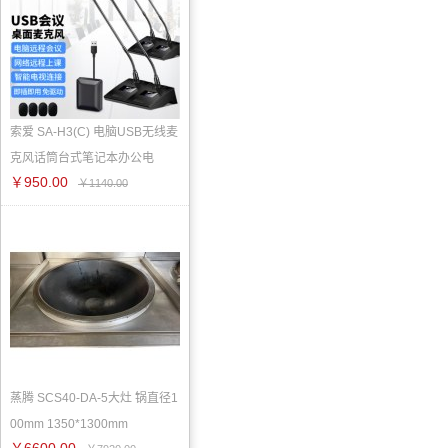
索爱 SA-H3(C) 电脑USB无线麦
克风话筒台式笔记本办公电
￥950.00
￥1140.00
蒸腾 SCS40-DA-5大灶 锅直径1
00mm 1350*1300mm