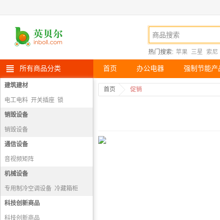
热门搜索:
苹果
三星
索尼
所有商品分类
首页
办公电器
强制节能产
建筑建材
首页
促销
电工电料
开关插座
锁
头部防护
销毁设备
销毁设备
通信设备
音视频矩阵
视频会议多点控制器
机械设备
视频会议系统及会议室音频系统
专用制冷空调设备
冷藏箱柜
视频会议会议室终端
空调机组
科技创新商品
科技创新商品